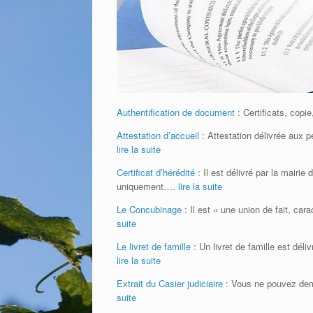
Authentification de document
: Certificats, copi
Attestation d’accueil
: Attestation délivrée aux 
lire la suite
Certificat d’hérédité
: Il est délivré par la mairie
uniquement….
lire la suite
Le Concubinage
: Il est « une union de fait, ca
suite
Le livret de famille
: Un livret de famille est dél
lire la suite
Extrait du Casier judiciaire
: Vous ne pouvez dema
suite