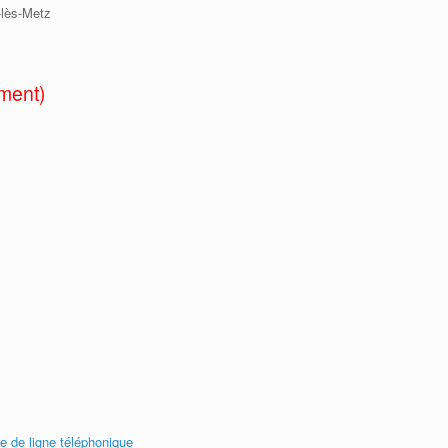
-lès-Metz
ment)
e de ligne téléphonique