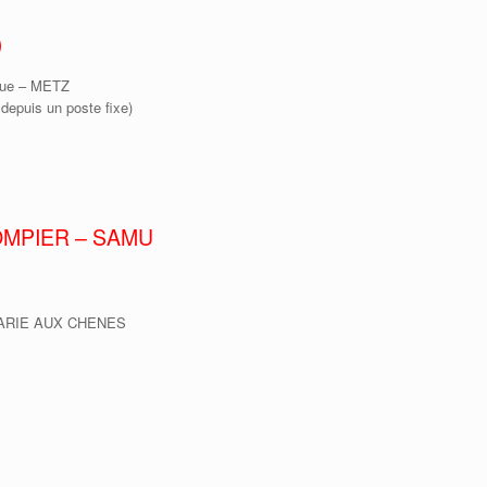
)
ique – METZ
 depuis un poste fixe)
OMPIER – SAMU
 MARIE AUX CHENES