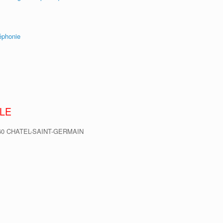
léphonie
LE
 57160 CHATEL-SAINT-GERMAIN