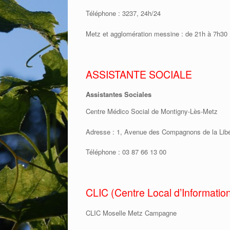
Téléphone : 3237, 24h/24
Metz et agglomération messine : de 21h à 7h30 :
ASSISTANTE SOCIALE
Assistantes Sociales
Centre Médico Social de Montigny-Lès-Metz
Adresse : 1, Avenue des Compagnons de la L
Téléphone : 03 87 66 13 00
CLIC (Centre Local d’Informatio
CLIC Moselle Metz Campagne