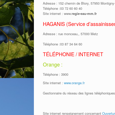
Adresse : 152 chemin de Blory, 57950 Montigny
Téléphone :03 72 60 60 40
Site internet : www.
regie-eau-mm.fr
HAGANIS (Service d’assainisse
Adresse : rue monceau,, 57000 Metz
Téléphone :03 87 34 64 60
TÉLÉPHONIE / INTERNET
Orange :
Téléphone : 3900
Site internet :
www.orange.fr
Gestionnaire du réseau des lignes téléphoniques
Site internet renseignement concernant
Ouvertur