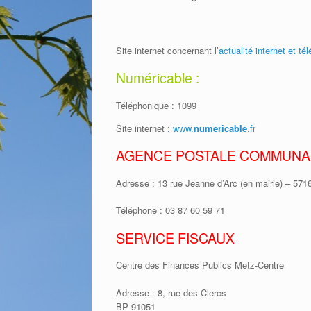
Site internet concernant l’
actualité internet et té
Numéricable :
Téléphonique : 1099
Site internet :
www.
numericable
.fr
AGENCE POSTALE COMMUNA
Adresse : 13 rue Jeanne d’Arc (en mairie) –
Téléphone : 03 87 60 59 71
SERVICE FISCAUX
Centre des Finances Publics Metz-Centre
Adresse : 8, rue des Clercs
BP 91051