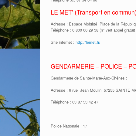
LE MET’ (Transport en commun
Adresse : Espace Mobilité Place de la Républ
Téléphone : 0 800 00 29 38 (n° vert appel gratuit
Site internet :
http://lemet.fr/
GENDARMERIE – POLICE – P
Gendarmerie de Sainte-Marie-Aux-Chênes :
Adresse : 6 rue Jean Moulin, 57255 SAINTE
Téléphone : 03 87 53 42 47
Police Nationale : 17